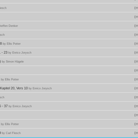
(
m
lesch
(
m
(
m
teffen Denker
(
m
esch
48
(
m
by Ellis Potter
1 - 23
(
m
by Enrico Jorysch
n)
(
m
by Simon Hägele
(
m
6
(
m
by Ellis Potter
Kapitel 20, Vers 10
(
m
by Enrico Jorysch
(
m
esch
6 - 37
(
m
by Enrico Jorysch
(
m
3
(
m
by Ellis Potter
29
(
m
by Carl Flesch