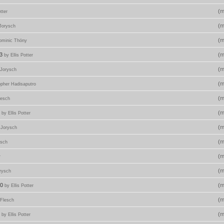
(
m
tter
(
m
 Jorysch
(
m
ominic Thöny
23
(
m
by Ellis Potter
(
m
 Jorysch
(
m
opher Hadisaputro
(
m
lesch
5
(
m
by Ellis Potter
(
m
 Jorysch
(
m
esch
(
m
r
(
m
rysch
40
(
m
by Ellis Potter
(
m
 Flesch
5
(
m
by Ellis Potter