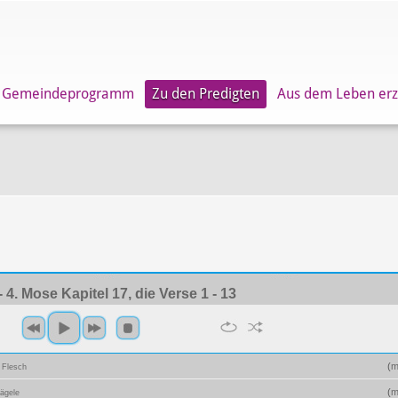
Gemeindeprogramm
Zu den Predigten
Aus dem Leben erz
- 4. Mose Kapitel 17, die Verse 1 - 13
(
m
 Flesch
(
m
ägele