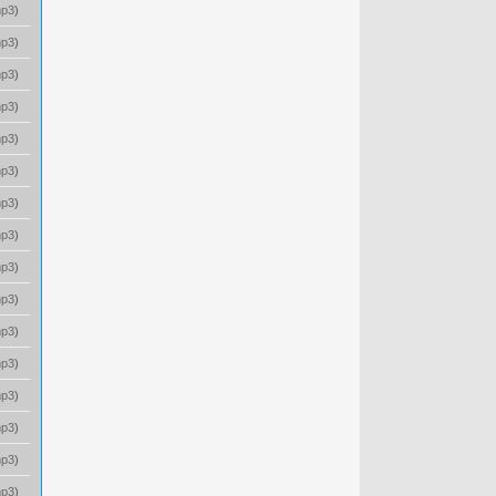
p3
)
p3
)
p3
)
p3
)
p3
)
p3
)
p3
)
p3
)
p3
)
p3
)
p3
)
p3
)
p3
)
p3
)
p3
)
p3
)