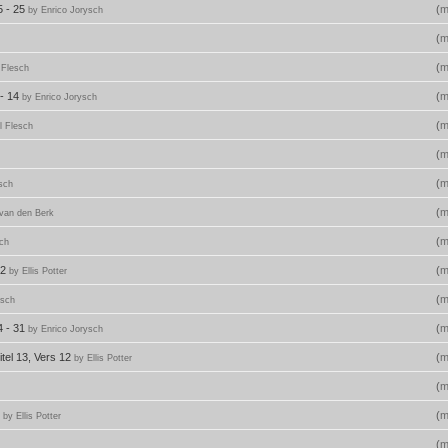
5 - 25
(
m
by Enrico Jorysch
(
m
(
m
 Flesch
 - 14
(
m
by Enrico Jorysch
(
m
l Flesch
(
m
(
m
sch
(
m
 van den Berk
(
m
sch
52
(
m
by Ellis Potter
(
m
esch
4 - 31
(
m
by Enrico Jorysch
itel 13, Vers 12
(
m
by Ellis Potter
(
m
5
(
m
by Ellis Potter
(
m