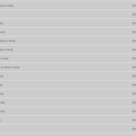
(
m
[Buch Hiob]
(
m
(
m
ob]
(
m
iob]
(
m
 [Buch Hiob]
(
m
Buch Hiob]
(
m
h Hiob]
(
m
sch [Buch Hiob]
(
m
ob]
(
m
b]
(
m
ob]
(
m
iob]
(
m
iob]
(
m
]
(
m