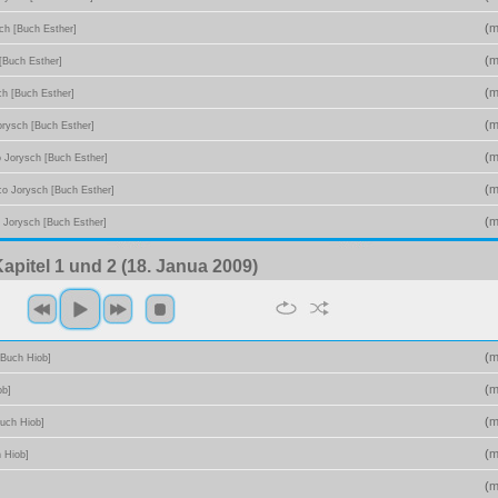
(
m
ch [Buch Esther]
(
m
[Buch Esther]
(
m
ch [Buch Esther]
(
m
orysch [Buch Esther]
(
m
o Jorysch [Buch Esther]
(
m
co Jorysch [Buch Esther]
(
m
o Jorysch [Buch Esther]
Kapitel 1 und 2 (18. Janua 2009)
(
m
[Buch Hiob]
(
m
ob]
(
m
Buch Hiob]
(
m
 Hiob]
(
m