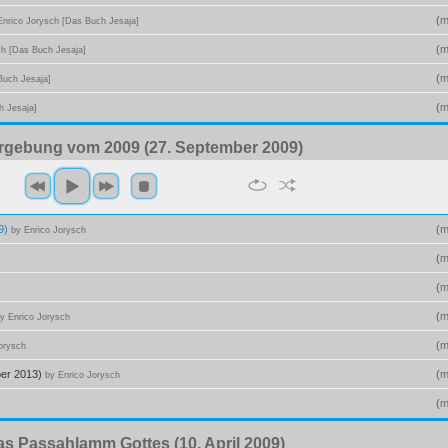
(
m
Enrico Jorysch [Das Buch Jesaja]
(
m
ch [Das Buch Jesaja]
(
m
Buch Jesaja]
(
m
h Jesaja]
ergebung vom 2009 (27. September 2009)
09)
(
m
by Enrico Jorysch
(
m
(
m
(
m
y Enrico Jorysch
(
m
orysch
ber 2013)
(
m
by Enrico Jorysch
(
m
Das Passahlamm Gottes (10. April 2009)