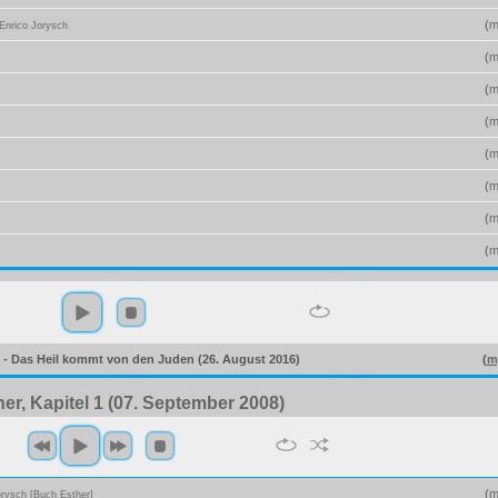
(
m
Enrico Jorysch
(
m
(
m
(
m
(
m
(
m
(
m
(
m
 - Das Heil kommt von den Juden (26. August 2016)
(
m
er, Kapitel 1 (07. September 2008)
(
m
orysch [Buch Esther]