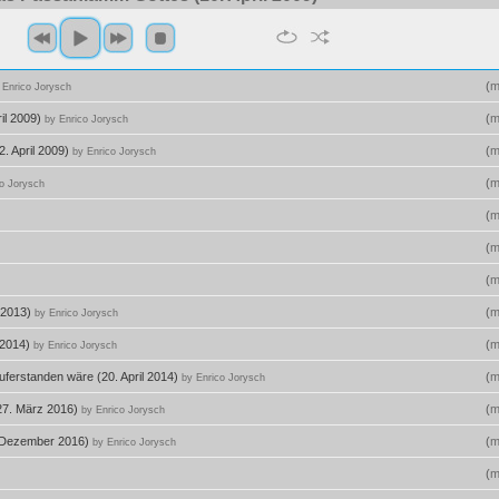
(
m
 Enrico Jorysch
ril 2009)
(
m
by Enrico Jorysch
2. April 2009)
(
m
by Enrico Jorysch
(
m
co Jorysch
(
m
(
m
(
m
 2013)
(
m
by Enrico Jorysch
l 2014)
(
m
by Enrico Jorysch
uferstanden wäre (20. April 2014)
(
m
by Enrico Jorysch
(27. März 2016)
(
m
by Enrico Jorysch
. Dezember 2016)
(
m
by Enrico Jorysch
(
m