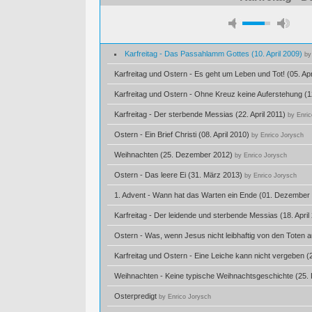
Karfreitag - Das Passahlamm Gottes (10. April 2009)
by
Karfreitag und Ostern - Es geht um Leben und Tot! (05. Ap
Karfreitag und Ostern - Ohne Kreuz keine Auferstehung (1
Karfreitag - Der sterbende Messias (22. April 2011)
by Enri
Ostern - Ein Brief Christi (08. April 2010)
by Enrico Jorysch
Weihnachten (25. Dezember 2012)
by Enrico Jorysch
Ostern - Das leere Ei (31. März 2013)
by Enrico Jorysch
1. Advent - Wann hat das Warten ein Ende (01. Dezember
Karfreitag - Der leidende und sterbende Messias (18. Apri
Ostern - Was, wenn Jesus nicht leibhaftig von den Toten a
Karfreitag und Ostern - Eine Leiche kann nicht vergeben 
Weihnachten - Keine typische Weihnachtsgeschichte (25
Osterpredigt
by Enrico Jorysch