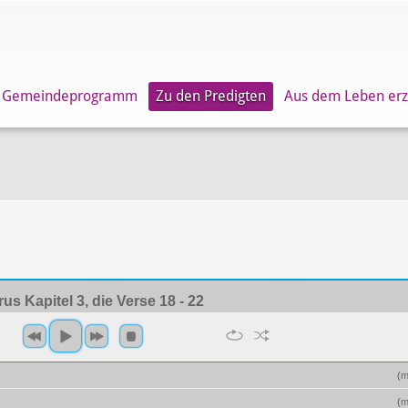
Gemeindeprogramm
Zu den Predigten
Aus dem Leben erz
rus Kapitel 3, die Verse 18 - 22
(
m
(
m