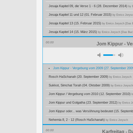
Jesaja Kapitel 09, die Verse 1 - 6 (28. Dezember 2014)
by 
Jesaja Kapitel 11 und 12 (01. Februar 2015)
by Enrico Jorys
Jesaja Kapitel 13 (15. Februar 2015)
by Enrico Jorysch [Das 
Jesaja Kapitel 14 (15. März 2015)
by Enrico Jorysch [Das Buc
00:00
Jom Kippur - V
Jom Kippur - Vergebung vom 2009 (27. September 20
Rosch HaSchanah (20. September 2009)
by Enrico Jorysch
Sukkot, Simchat Torah (04. Oktober 2009)
by Enrico Jorysch
Jom Kippur / Vergebung vom 2010 (12. September 2010)
b
Jom Kippur und Golgatha (23. September 2012)
by Enrico J
Jom Kippur oder... was Versöhnung bedeutet (15. Septem
Nehemia 8, 2 - 12 (Rosch HaSchanah)
by Enrico Jorysch
00:00
Karfreitag - 