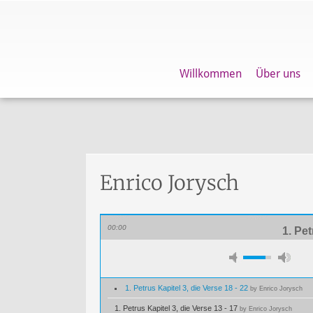
Willkommen
Über uns
Enrico Jorysch
00:00
1. Pet
1. Petrus Kapitel 3, die Verse 18 - 22
by Enrico Jorysch
1. Petrus Kapitel 3, die Verse 13 - 17
by Enrico Jorysch