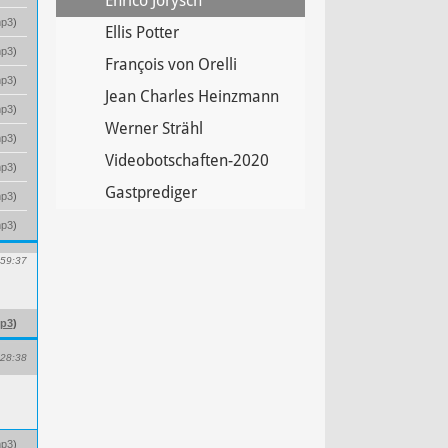
Enrico Jorysch
p3
)
Ellis Potter
p3
)
François von Orelli
p3
)
Jean Charles Heinzmann
p3
)
Werner Strähl
p3
)
Videobotschaften-2020
p3
)
Gastprediger
p3
)
p3
)
59:37
p3
)
28:38
p3
)