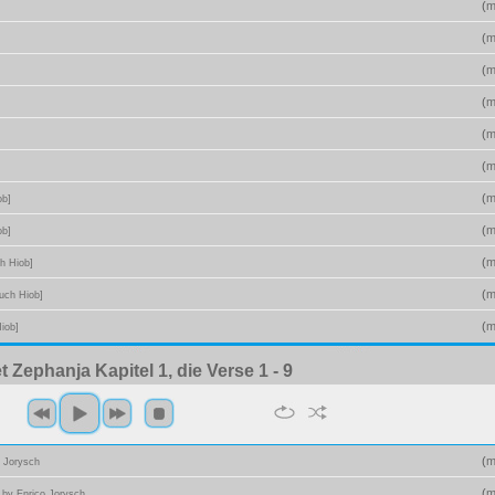
(
m
(
m
(
m
(
m
(
m
(
m
(
m
ob]
(
m
ob]
(
m
h Hiob]
(
m
uch Hiob]
(
m
iob]
 Zephanja Kapitel 1, die Verse 1 - 9
(
m
o Jorysch
2
(
m
by Enrico Jorysch